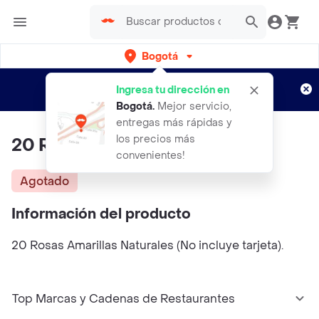
Bogotá
Regístrate
¿Nuevo en Rappi?
y disfruta de
Ingresa tu dirección en
envíos gratis por semanas
Aplican TyC
Bogotá
.
Mejor servicio,
entregas más rápidas y
los precios más
20 Rosas Amarillas
convenientes!
Agotado
Información del producto
20 Rosas Amarillas Naturales (No incluye tarjeta).
Top Marcas y Cadenas de Restaurantes