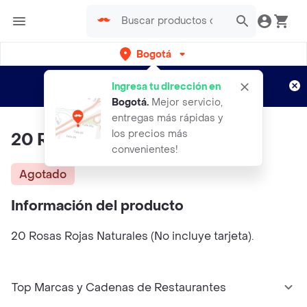
Bogotá
Regístrate
¿Nuevo en Rappi?
y disfruta de
Ingresa tu dirección en
envíos gratis por semanas
Aplican TyC
Bogotá
.
Mejor servicio,
entregas más rápidas y
los precios más
20 Rosas Rojas
convenientes!
Agotado
Información del producto
20 Rosas Rojas Naturales (No incluye tarjeta).
Top Marcas y Cadenas de Restaurantes