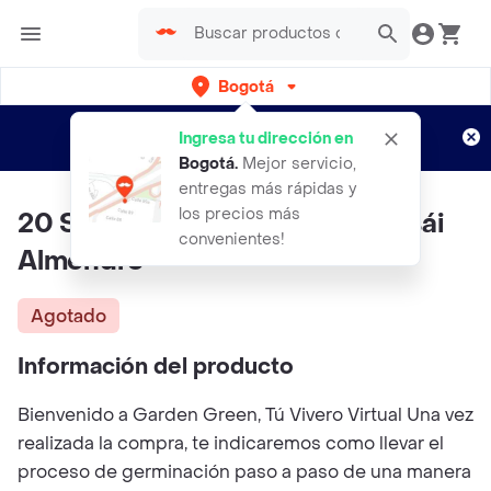
Bogotá
Regístrate
¿Nuevo en Rappi?
y disfruta de
Ingresa tu dirección en
envíos gratis por semanas
Aplican TyC
Bogotá
.
Mejor servicio,
entregas más rápidas y
los precios más
20 Semillas Orgánicas De Bonsái
convenientes!
Almendro
Agotado
Información del producto
Bienvenido a Garden Green, Tú Vivero Virtual Una vez
realizada la compra, te indicaremos como llevar el
proceso de germinación paso a paso de una manera