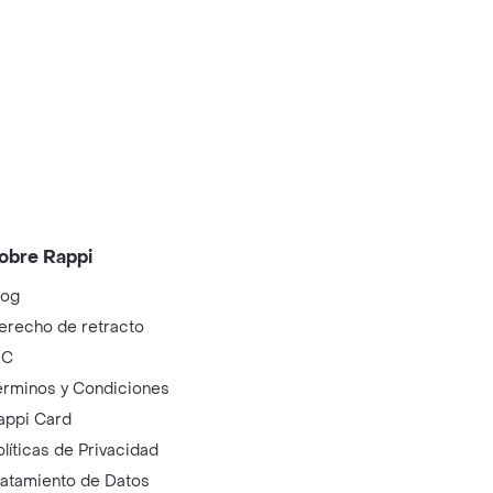
obre Rappi
log
erecho de retracto
IC
érminos y Condiciones
appi Card
olíticas de Privacidad
ratamiento de Datos