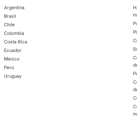
Argentina
H
m
Brasil
P
Chile
P
Colombia
C
Costa Rica
S
Ecuador
C
México
d
Perú
P
Uruguay
C
d
C
C
m