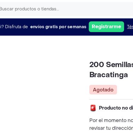
Registrarme
i?
Disfruta de
envíos gratis por semanas
Té
200 Semilla
Bracatinga
Agotado
Producto no d
Por el momento no
revisar tu direcció