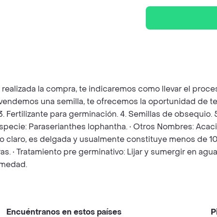
z realizada la compra, te indicaremos como llevar el pro
e vendemos una semilla, te ofrecemos la oportunidad de t
 3. Fertilizante para germinación. 4. Semillas de obsequio
 Especie: Paraserianthes lophantha. • Otros Nombres: Acac
pardo claro, es delgada y usualmente constituye menos de 
 • Tratamiento pre germinativo: Lijar y sumergir en agua p
umedad.
Encuéntranos en estos países
P