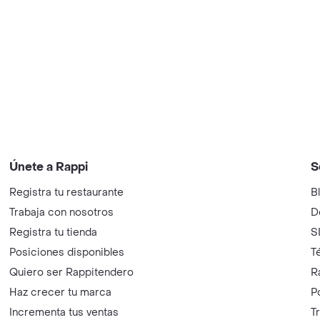
Únete a Rappi
S
Registra tu restaurante
B
Trabaja con nosotros
D
Registra tu tienda
S
Posiciones disponibles
T
Quiero ser Rappitendero
R
Haz crecer tu marca
P
Incrementa tus ventas
T