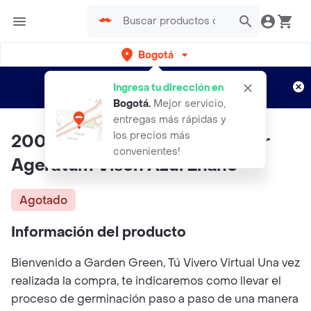
Bogotá
Regístrate
¿Nuevo en Rappi?
y disfruta de
Ingresa tu dirección en
envíos gratis por semanas
Aplican TyC
Bogotá
.
Mejor servicio,
entregas más rápidas y
los precios más
200 Semillas Orgánicas De Flor
convenientes!
Ageratum Visón Azul Enano
Agotado
Información del producto
Bienvenido a Garden Green, Tú Vivero Virtual Una vez
realizada la compra, te indicaremos como llevar el
proceso de germinación paso a paso de una manera