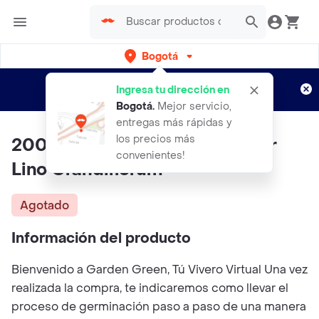
Bogotá
Regístrate
¿Nuevo en Rappi?
y disfruta de
Ingresa tu dirección en
envíos gratis por semanas
Aplican TyC
Bogotá
.
Mejor servicio,
entregas más rápidas y
los precios más
200 Semillas Orgánicas De Flor
convenientes!
Lino Grandiflorum
Agotado
Información del producto
Bienvenido a Garden Green, Tú Vivero Virtual Una vez
realizada la compra, te indicaremos como llevar el
proceso de germinación paso a paso de una manera