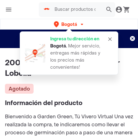
Bogotá
Regístrate
¿Nuevo en Rappi?
y disfruta de
Ingresa tu dirección en
envíos gratis por semanas
Aplican TyC
Bogotá
.
Mejor servicio,
entregas más rápidas y
los precios más
200 Semillas Orgánicas De Flor
convenientes!
Lobelia
Agotado
Información del producto
Bienvenido a Garden Green, Tú Vivero Virtual Una vez
realizada la compra, te indicaremos como llevar el
proceso de germinación paso a paso de una manera