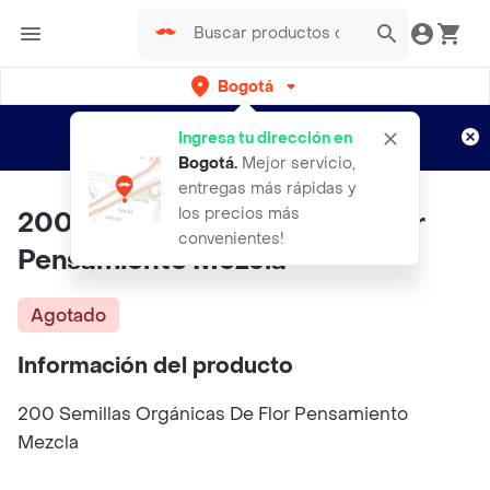
Bogotá
Regístrate
¿Nuevo en Rappi?
y disfruta de
Ingresa tu dirección en
envíos gratis por semanas
Aplican TyC
Bogotá
.
Mejor servicio,
entregas más rápidas y
los precios más
200 Semillas Orgánicas De Flor
convenientes!
Pensamiento Mezcla
Agotado
Información del producto
200 Semillas Orgánicas De Flor Pensamiento
Mezcla