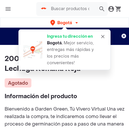
Bogotá
Regístrate
¿Nuevo en Rappi?
y disfruta de
Ingresa tu dirección en
envíos gratis por semanas
Aplican TyC
Bogotá
.
Mejor servicio,
entregas más rápidas y
los precios más
200 Semillas Orgánicas De
convenientes!
Lechuga Romana Roja
Agotado
Información del producto
Bienvenido a Garden Green, Tú Vivero Virtual Una vez
realizada la compra, te indicaremos como llevar el
proceso de germinación paso a paso de una manera