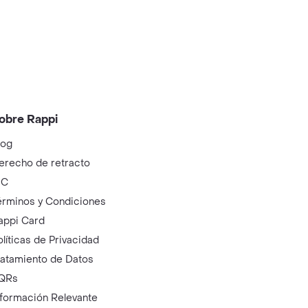
obre Rappi
log
erecho de retracto
IC
érminos y Condiciones
appi Card
olíticas de Privacidad
ratamiento de Datos
QRs
nformación Relevante