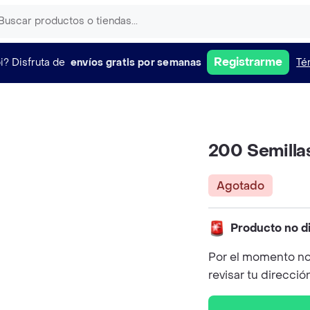
Registrarme
i?
Disfruta de
envíos gratis por semanas
Té
200 Semilla
Agotado
Producto no d
Por el momento no
revisar tu direcció