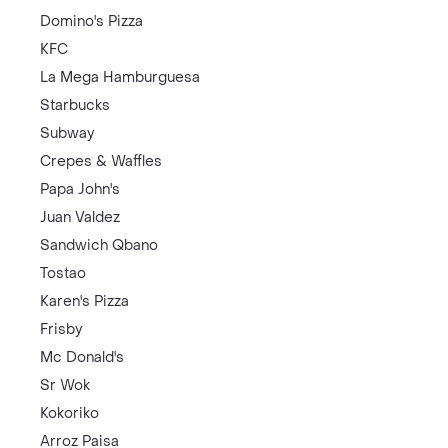
Domino's Pizza
KFC
La Mega Hamburguesa
Starbucks
Subway
Crepes & Waffles
Papa John's
Juan Valdez
Sandwich Qbano
Tostao
Karen's Pizza
Frisby
Mc Donald's
Sr Wok
Kokoriko
Arroz Paisa