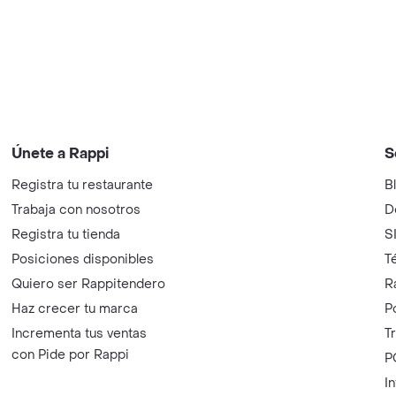
Únete a Rappi
S
Registra tu restaurante
B
Trabaja con nosotros
D
Registra tu tienda
S
Posiciones disponibles
T
Quiero ser Rappitendero
R
Haz crecer tu marca
P
Incrementa tus ventas
T
con Pide por Rappi
P
I