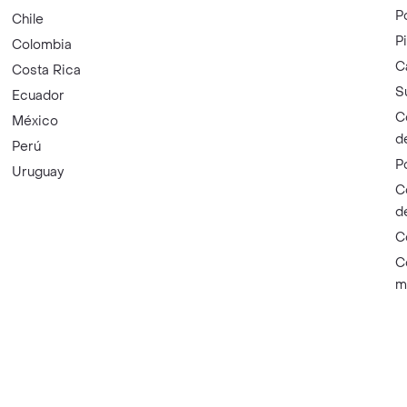
P
Chile
P
Colombia
C
Costa Rica
S
Ecuador
C
México
d
Perú
P
Uruguay
C
d
C
C
m