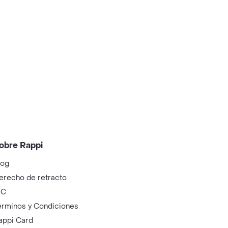
obre Rappi
log
erecho de retracto
IC
érminos y Condiciones
appi Card