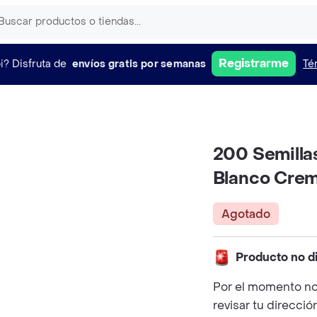
Registrarme
i?
Disfruta de
envíos gratis por semanas
Té
200 Semilla
Blanco Cre
Agotado
Producto no d
Por el momento no
revisar tu direcció