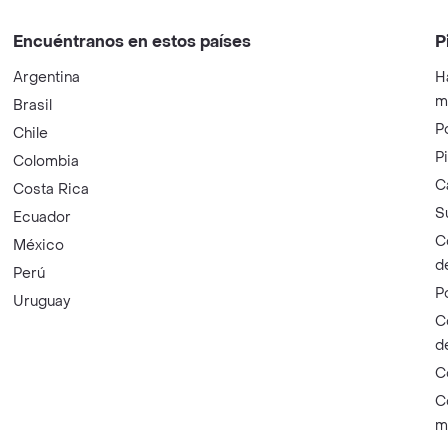
Encuéntranos en estos países
P
Argentina
H
m
Brasil
P
Chile
P
Colombia
C
Costa Rica
S
Ecuador
C
México
d
Perú
P
Uruguay
C
d
C
C
m