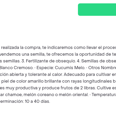
z realizada la compra, te indicaremos como llevar el pro
e vendemos una semilla, te ofrecemos la oportunidad de t
as semillas. 3. Fertilizante de obsequio. 4. Semillas de o
o Blanco Cremoso. • Especie: Cucumis Melo. • Otros Nombr
zación abierta y tolerante al calor. Adecuado para cultivar
iel de color amarillo brillante con rayas longitudinales bl
 es muy productiva y produce frutos de 2 libras. Cultive e
ar chamoe, melón coreano o melón oriental. • Temperatur
erminación: 10 a 40 días.