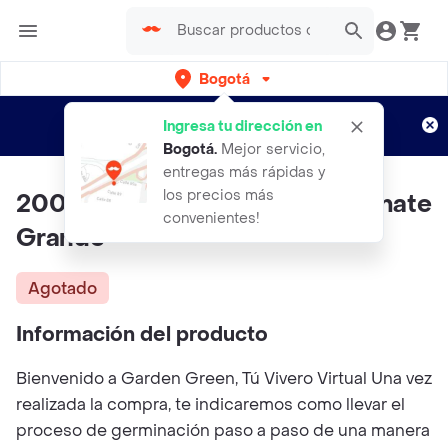
Bogotá
Regístrate
¿Nuevo en Rappi?
y disfruta de
Ingresa tu dirección en
envíos gratis por semanas
Aplican TyC
Bogotá
.
Mejor servicio,
entregas más rápidas y
los precios más
200 Semillas Orgánicas De Tomate
convenientes!
Grande
Agotado
Información del producto
Bienvenido a Garden Green, Tú Vivero Virtual Una vez
realizada la compra, te indicaremos como llevar el
proceso de germinación paso a paso de una manera