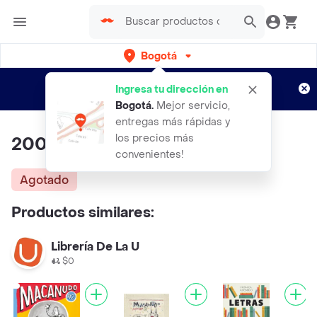
Bogotá
Regístrate
¿Nuevo en Rappi?
y disfruta de
Ingresa tu dirección en
envíos gratis por semanas
Aplican TyC
Bogotá
.
Mejor servicio,
entregas más rápidas y
los precios más
2000 Frases Bilingues 5
convenientes!
Agotado
Productos similares:
Librería De La U
$0