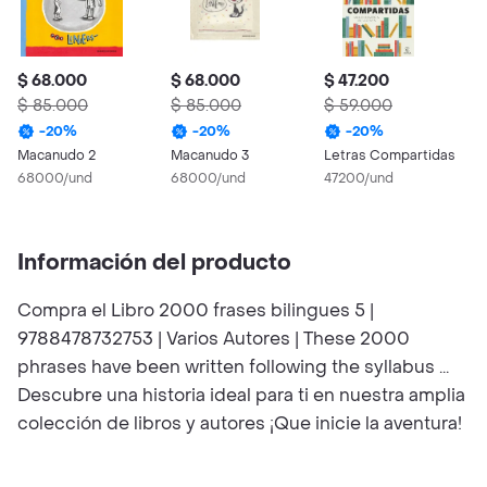
$ 68.000
$ 68.000
$ 47.200
$
$ 85.000
$ 85.000
$ 59.000
2
4
-
20
%
-
20
%
-
20
%
4
Macanudo 2
Macanudo 3
Letras Compartidas
68000/und
68000/und
47200/und
Información del producto
Compra el Libro 2000 frases bilingues 5 |
9788478732753 | Varios Autores | These 2000
phrases have been written following the syllabus ...
Descubre una historia ideal para ti en nuestra amplia
colección de libros y autores ¡Que inicie la aventura!