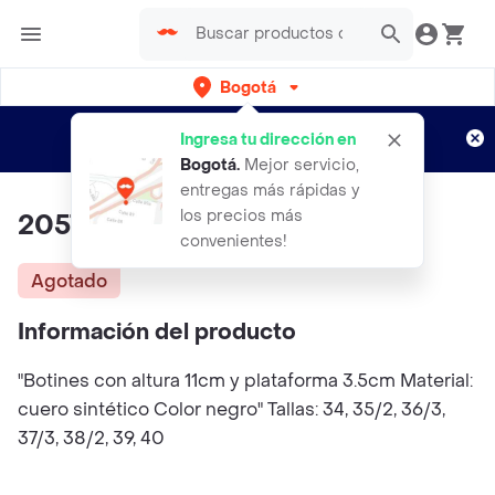
Bogotá
Regístrate
¿Nuevo en Rappi?
y disfruta de
Ingresa tu dirección en
envíos gratis por semanas
Aplican TyC
Bogotá
.
Mejor servicio,
entregas más rápidas y
los precios más
2057
convenientes!
Agotado
Información del producto
"Botines con altura 11cm y plataforma 3.5cm Material:
cuero sintético Color negro" Tallas: 34, 35/2, 36/3,
37/3, 38/2, 39, 40