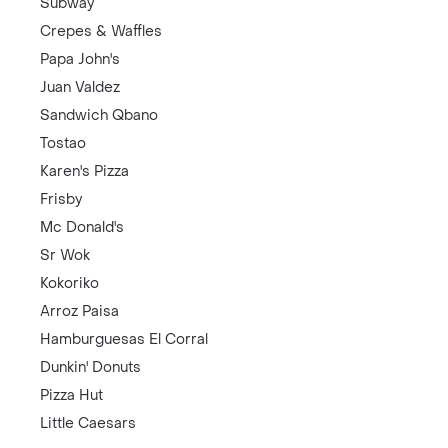
Subway
Crepes & Waffles
Papa John's
Juan Valdez
Sandwich Qbano
Tostao
Karen's Pizza
Frisby
Mc Donald's
Sr Wok
Kokoriko
Arroz Paisa
Hamburguesas El Corral
Dunkin' Donuts
Pizza Hut
Little Caesars