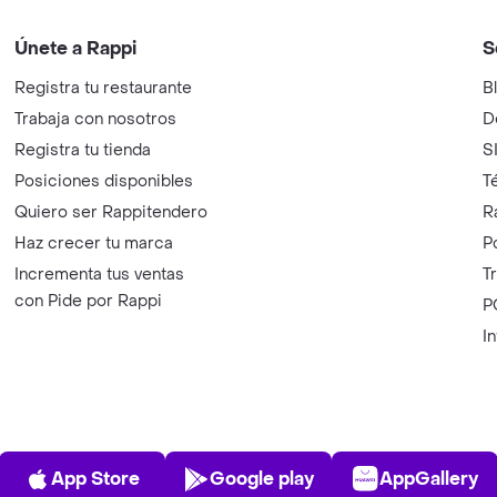
Únete a Rappi
S
Registra tu restaurante
B
Trabaja con nosotros
D
Registra tu tienda
S
Posiciones disponibles
T
Quiero ser Rappitendero
R
Haz crecer tu marca
P
Incrementa tus ventas
T
con Pide por Rappi
P
I
App Store
Play Store
AppGalle
App Store
Google play
AppGallery