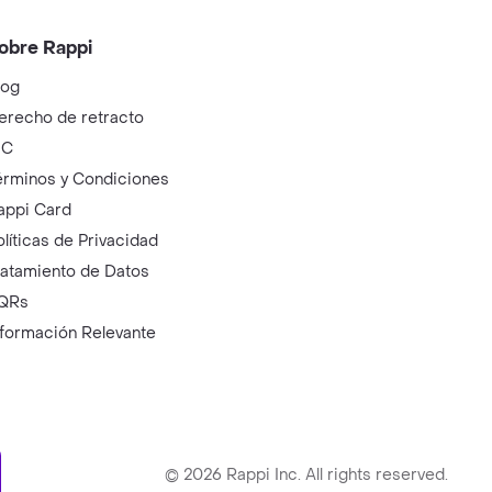
obre Rappi
log
erecho de retracto
IC
érminos y Condiciones
appi Card
olíticas de Privacidad
ratamiento de Datos
QRs
nformación Relevante
ry
©
2026
Rappi Inc. All rights reserved.