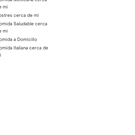
e mi
ostres cerca de mi
omida Saludable cerca
e mi
omida a Domicilio
omida Italiana cerca de
i