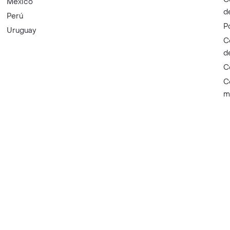
México
d
Perú
P
Uruguay
C
d
C
C
m