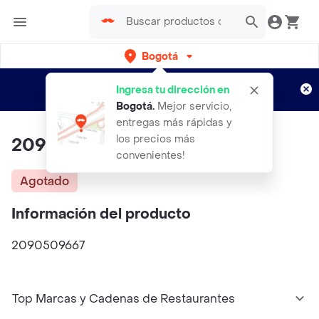
Bogotá
Regístrate
¿Nuevo en Rappi?
y disfruta de
Ingresa tu dirección en
envíos gratis por semanas
Aplican TyC
Bogotá
.
Mejor servicio,
entregas más rápidas y
los precios más
2090509667
convenientes!
Agotado
Información del producto
2090509667
Top Marcas y Cadenas de Restaurantes