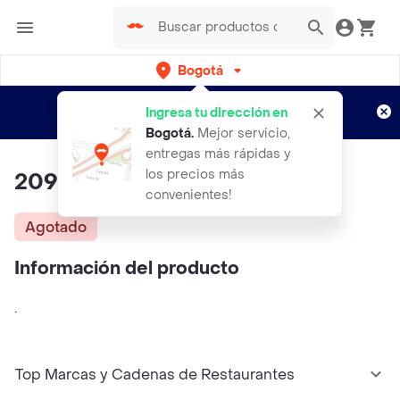
Bogotá
Regístrate
¿Nuevo en Rappi?
y disfruta de
Ingresa tu dirección en
envíos gratis por semanas
Aplican TyC
Bogotá
.
Mejor servicio,
entregas más rápidas y
los precios más
2091927422
convenientes!
Agotado
Información del producto
.
Top Marcas y Cadenas de Restaurantes