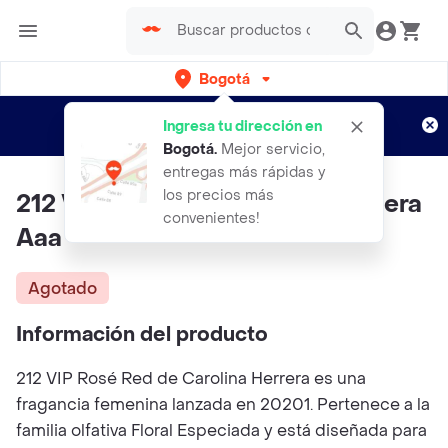
Bogotá
Regístrate
¿Nuevo en Rappi?
y disfruta de
Ingresa tu dirección en
envíos gratis por semanas
Aplican TyC
Bogotá
.
Mejor servicio,
entregas más rápidas y
los precios más
212 Vip Rose Red Carolina Herrera
convenientes!
Aaa
Agotado
Información del producto
212 VIP Rosé Red de Carolina Herrera es una
fragancia femenina lanzada en 20201. Pertenece a la
familia olfativa Floral Especiada y está diseñada para