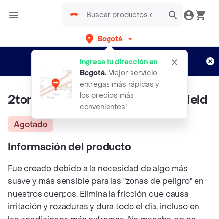
Bogotá
Regístrate
¿Nuevo en Rappi?
y disfruta de
Ingresa tu dirección en
envíos gratis por semanas
Aplican TyC
Bogotá
.
Mejor servicio,
entregas más rápidas y
los precios más
2toms emulsion Roll On butt shield
convenientes!
Agotado
Información del producto
Fue creado debido a la necesidad de algo más
suave y más sensible para las "zonas de peligro" en
nuestros cuerpos. Elimina la fricción que causa
irritación y rozaduras y dura todo el día, incluso en