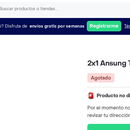
Registrarme
i?
Disfruta de
envíos gratis por semanas
Té
2x1 Ansung
Agotado
Producto no d
Por el momento no
revisar tu direcció