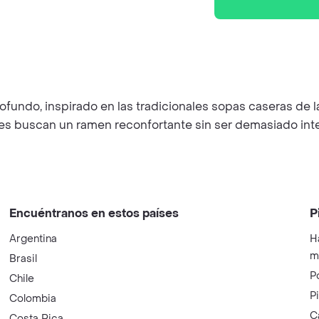
fundo, inspirado en las tradicionales sopas caseras de l
es buscan un ramen reconfortante sin ser demasiado inten
Encuéntranos en estos países
P
Argentina
H
m
Brasil
P
Chile
P
Colombia
C
Costa Rica