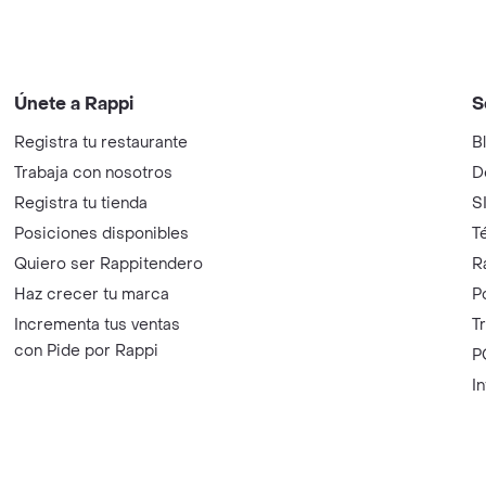
Únete a Rappi
S
Registra tu restaurante
B
Trabaja con nosotros
D
Registra tu tienda
S
Posiciones disponibles
T
Quiero ser Rappitendero
R
Haz crecer tu marca
P
Incrementa tus ventas
T
con Pide por Rappi
P
I