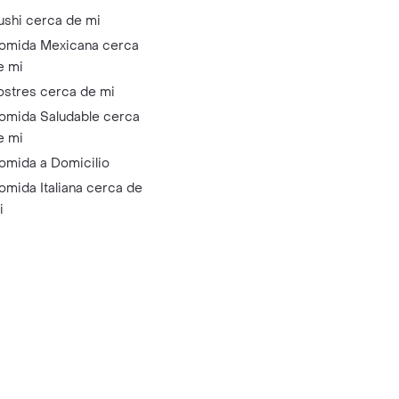
ushi cerca de mi
omida Mexicana cerca
e mi
ostres cerca de mi
omida Saludable cerca
e mi
omida a Domicilio
omida Italiana cerca de
i