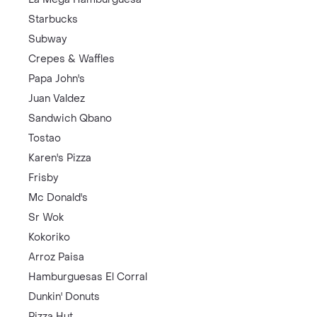
Starbucks
Subway
Crepes & Waffles
Papa John's
Juan Valdez
Sandwich Qbano
Tostao
Karen's Pizza
Frisby
Mc Donald's
Sr Wok
Kokoriko
Arroz Paisa
Hamburguesas El Corral
Dunkin' Donuts
Pizza Hut