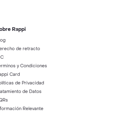
obre Rappi
log
erecho de retracto
IC
érminos y Condiciones
appi Card
olíticas de Privacidad
ratamiento de Datos
QRs
nformación Relevante