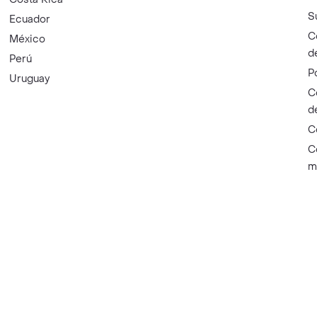
S
Ecuador
C
México
d
Perú
P
Uruguay
C
d
C
C
m