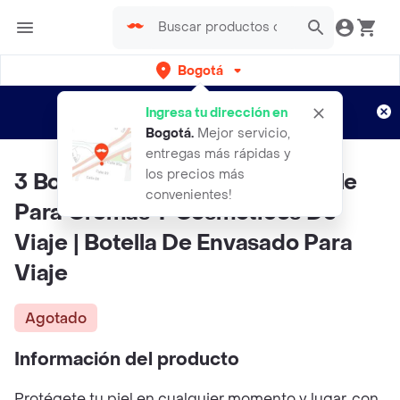
Bogotá
Regístrate
¿Nuevo en Rappi?
y disfruta de
Ingresa tu dirección en
envíos gratis por semanas
Aplican TyC
Bogotá
.
Mejor servicio,
entregas más rápidas y
los precios más
3 Botellas De Plástico Rellenable
convenientes!
Para Cremas Y Cosméticos De
Viaje | Botella De Envasado Para
Viaje
Agotado
Información del producto
Protégete tu piel en cualquier momento y lugar, con