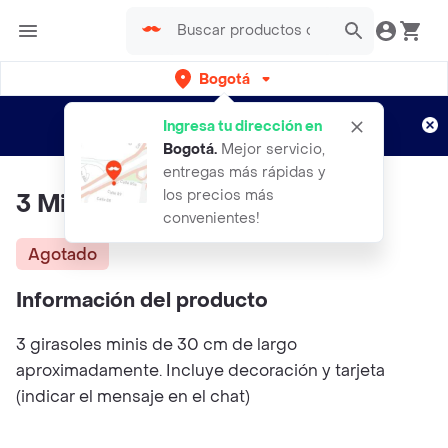
Bogotá
Regístrate
¿Nuevo en Rappi?
y disfruta de
Ingresa tu dirección en
envíos gratis por semanas
Aplican TyC
Bogotá
.
Mejor servicio,
entregas más rápidas y
los precios más
3 Mini Girasoles
convenientes!
Agotado
Información del producto
3 girasoles minis de 30 cm de largo
aproximadamente. Incluye decoración y tarjeta
(indicar el mensaje en el chat)