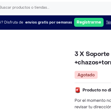
Registrarme
i?
Disfruta de
envíos gratis por semanas
Té
3 X Soporte 
+chazos+tor
Agotado
Producto no d
Por el momento no
revisar tu direcció