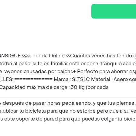
IGUE <<>> Tienda Online <<Cuantas veces has tenido qu
ba al paso; si te es familiar esta escena, tranquilo acá 
 rayones causadas por caídas+ Perfecto para ahorrar esp
 DETALLES: ============== Marca : SLTSLC Material : Acero 
gr Capacidad máxima de carga : 30 Kg (por cada
________________________________________________________
, y después de pasar horas pedaleando, y que tus piernas
 ubicar tu bicicleta para que no estorbe pero que a su ve
aemos este soporte de pared para que puedas colgar tu bi