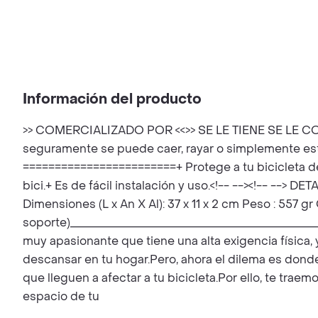
Información del producto
>> COMERCIALIZADO POR <<>> SE LE TIENE SE LE CONS
seguramente se puede caer, rayar o simplemente estor
========================+ Protege a tu bicicleta de
bici.+ Es de fácil instalación y uso.<!-- --><!-- -->
Dimensiones (L x An X Al): 37 x 11 x 2 cm Peso : 557 
soporte)____________________________________________
muy apasionante que tiene una alta exigencia física
descansar en tu hogar.Pero, ahora el dilema es donde
que lleguen a afectar a tu bicicleta.Por ello, te tr
espacio de tu