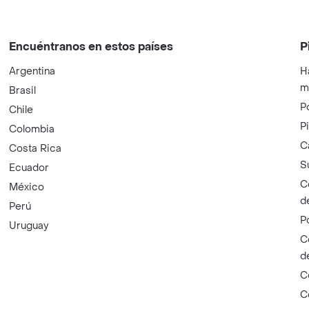
Encuéntranos en estos países
P
Argentina
H
m
Brasil
P
Chile
P
Colombia
C
Costa Rica
S
Ecuador
C
México
d
Perú
P
Uruguay
C
d
C
C