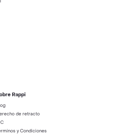
i
obre Rappi
log
erecho de retracto
IC
érminos y Condiciones