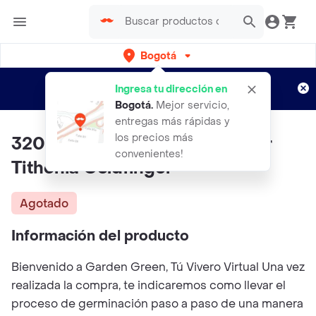
Bogotá
Regístrate
¿Nuevo en Rappi?
y disfruta de
Ingresa tu dirección en
envíos gratis por semanas
Aplican TyC
Bogotá
.
Mejor servicio,
entregas más rápidas y
los precios más
320 Semillas Orgánicas De Flor
convenientes!
Tithonia Goldfinger
Agotado
Información del producto
Bienvenido a Garden Green, Tú Vivero Virtual Una vez
realizada la compra, te indicaremos como llevar el
proceso de germinación paso a paso de una manera