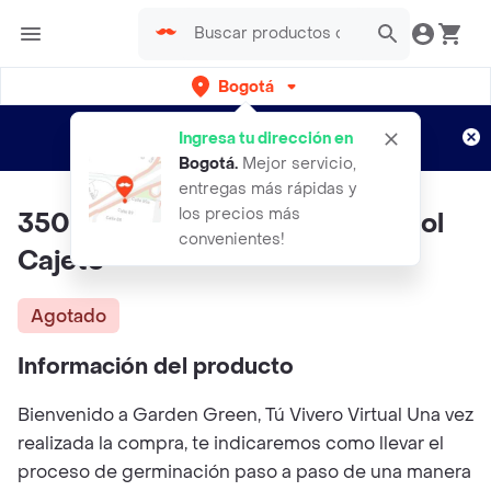
Bogotá
Regístrate
¿Nuevo en Rappi?
y disfruta de
Ingresa tu dirección en
envíos gratis por semanas
Aplican TyC
Bogotá
.
Mejor servicio,
entregas más rápidas y
los precios más
350 Semillas Orgánicas De Árbol
convenientes!
Cajeto
Agotado
Información del producto
Bienvenido a Garden Green, Tú Vivero Virtual Una vez
realizada la compra, te indicaremos como llevar el
proceso de germinación paso a paso de una manera