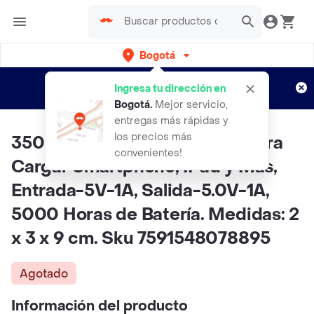
Bogotá
Regístrate
¿Nuevo en Rappi?
y disfruta de
Ingresa tu dirección en
envíos gratis por semanas
Aplican TyC
Bogotá
.
Mejor servicio,
entregas más rápidas y
los precios más
3500Mah Recargable, Ideal Para
convenientes!
Cargar Smartphone, IPad y Más,
Entrada-5V-1A, Salida-5.0V-1A,
5000 Horas de Batería. Medidas: 2
x 3 x 9 cm. Sku 7591548078895
Agotado
Información del producto