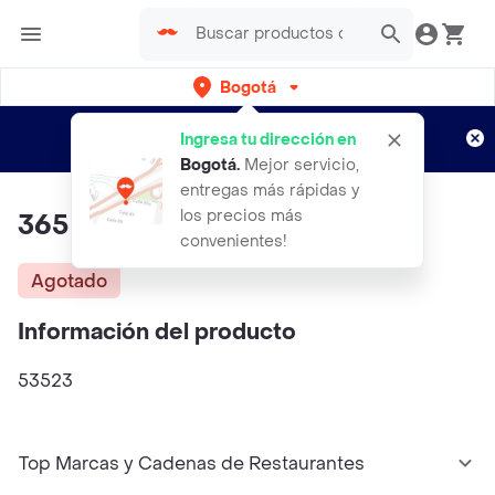
Bogotá
Regístrate
¿Nuevo en Rappi?
y disfruta de
Ingresa tu dirección en
envíos gratis por semanas
Aplican TyC
Bogotá
.
Mejor servicio,
entregas más rápidas y
los precios más
365
convenientes!
Agotado
Información del producto
53523
Top Marcas y Cadenas de Restaurantes