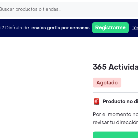
Registrarme
i?
Disfruta de
envíos gratis por semanas
Té
365 Activid
Agotado
Producto no d
Por el momento no
revisar tu direcció