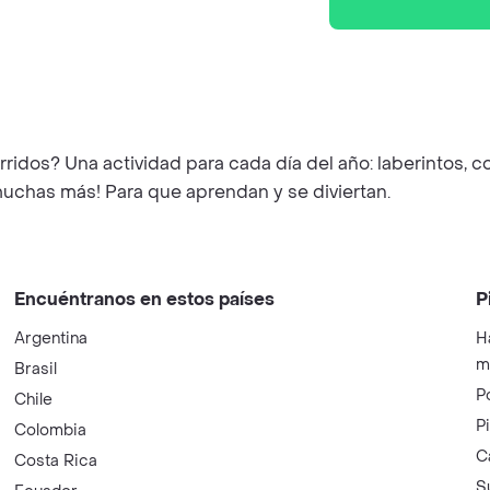
os? Una actividad para cada día del año: laberintos, con
¡muchas más! Para que aprendan y se diviertan.
Encuéntranos en estos países
P
Argentina
H
m
Brasil
P
Chile
P
Colombia
C
Costa Rica
S