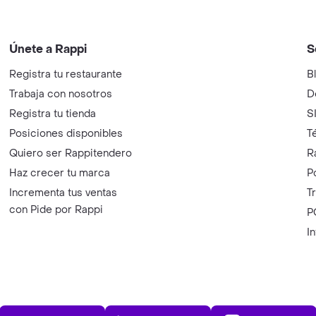
Únete a Rappi
S
Registra tu restaurante
B
Trabaja con nosotros
D
Registra tu tienda
S
Posiciones disponibles
T
Quiero ser Rappitendero
R
Haz crecer tu marca
P
Incrementa tus ventas
T
con Pide por Rappi
P
I
App Store
Play Store
AppGalle