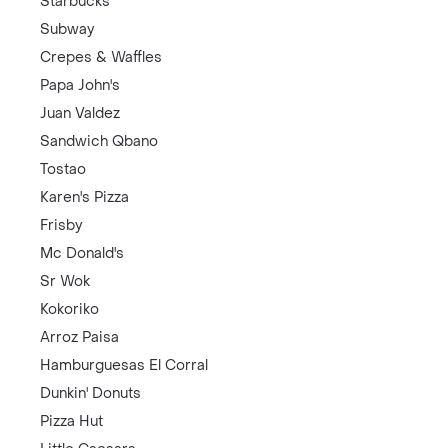
Starbucks
Subway
Crepes & Waffles
Papa John's
Juan Valdez
Sandwich Qbano
Tostao
Karen's Pizza
Frisby
Mc Donald's
Sr Wok
Kokoriko
Arroz Paisa
Hamburguesas El Corral
Dunkin' Donuts
Pizza Hut