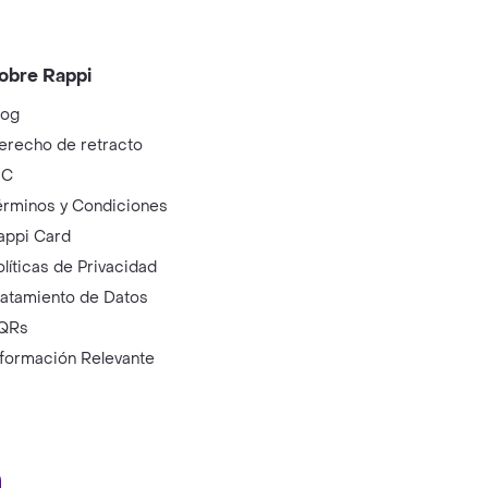
obre Rappi
log
erecho de retracto
IC
érminos y Condiciones
appi Card
olíticas de Privacidad
ratamiento de Datos
QRs
nformación Relevante
ry