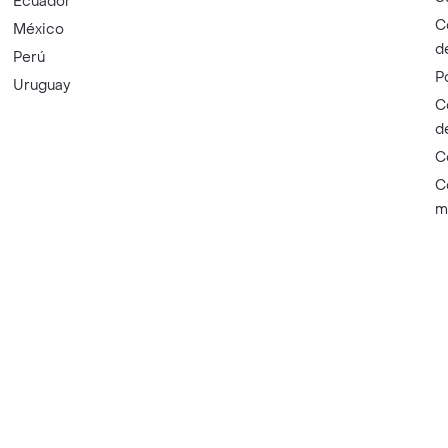
Ecuador
C
México
d
Perú
P
Uruguay
C
d
C
C
m