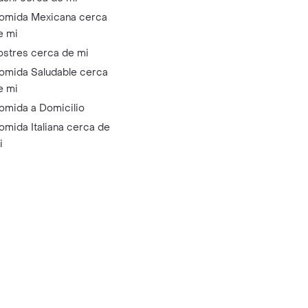
omida Mexicana cerca
e mi
ostres cerca de mi
omida Saludable cerca
e mi
omida a Domicilio
omida Italiana cerca de
i