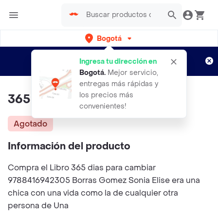
Bogotá
Regístrate
¿Nuevo en Rappi?
y disfruta de
Ingresa tu dirección en
envíos gratis por semanas
Aplican TyC
Bogotá
.
Mejor servicio,
entregas más rápidas y
los precios más
365 Dias Para Cambiar
convenientes!
Agotado
Información del producto
Compra el Libro 365 dias para cambiar
9788416942305 Borras Gomez Sonia Elise era una
chica con una vida como la de cualquier otra
persona de Una