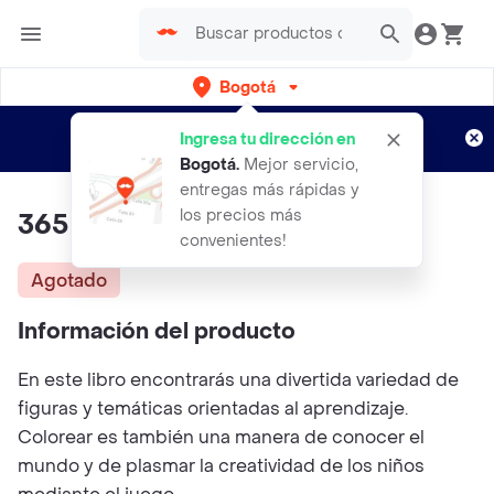
Bogotá
Regístrate
¿Nuevo en Rappi?
y disfruta de
Ingresa tu dirección en
envíos gratis por semanas
Aplican TyC
Bogotá
.
Mejor servicio,
entregas más rápidas y
los precios más
365 Dibujos Para Colorear
convenientes!
Agotado
Información del producto
En este libro encontrarás una divertida variedad de
figuras y temáticas orientadas al aprendizaje.
Colorear es también una manera de conocer el
mundo y de plasmar la creatividad de los niños