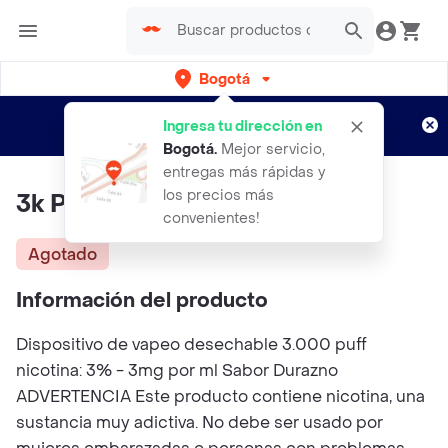
Bogotá
Regístrate
¿Nuevo en Rappi?
y disfruta de
Ingresa tu dirección en
envíos gratis por semanas
Aplican TyC
Bogotá
.
Mejor servicio,
entregas más rápidas y
los precios más
3k Peach
convenientes!
Agotado
Información del producto
Dispositivo de vapeo desechable 3.000 puff
nicotina: 3% - 3mg por ml Sabor Durazno
ADVERTENCIA Este producto contiene nicotina, una
sustancia muy adictiva. No debe ser usado por