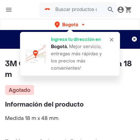
Bogotá
Regístrate
¿Nuevo en Rappi?
y disfruta de
Ingresa tu dirección en
envíos gratis por semanas
Aplican TyC
Bogotá
.
Mejor servicio,
entregas más rápidas y
los precios más
3M Cinta Ducto Multiuso Negra 18
convenientes!
m
Agotado
Información del producto
Medida 18 m x 48 mm.