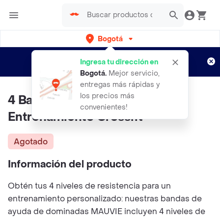
Bogotá
Regístrate
¿Nuevo en Rappi?
y disfruta de
Ingresa tu dirección en
envíos gratis por semanas
Aplican TyC
Bogotá
.
Mejor servicio,
entregas más rápidas y
los precios más
4 Bandas Elásticas Poder Gym
convenientes!
Entrenamiento Crossfit
Agotado
Información del producto
Obtén tus 4 niveles de resistencia para un
entrenamiento personalizado: nuestras bandas de
ayuda de dominadas MAUVIE incluyen 4 niveles de