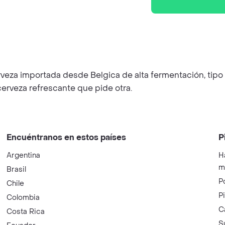
za importada desde Belgica de alta fermentación, tipo S
cerveza refrescante que pide otra.
Encuéntranos en estos países
P
Argentina
H
m
Brasil
P
Chile
P
Colombia
C
Costa Rica
S