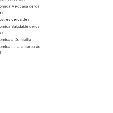
omida Mexicana cerca
e mi
ostres cerca de mi
omida Saludable cerca
e mi
omida a Domicilio
omida Italiana cerca de
i