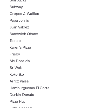
Starbucks
Subway
Crepes & Waffles
Papa John's
Juan Valdez
Sandwich Qbano
Tostao
Karen's Pizza
Frisby
Mc Donald's
Sr Wok
Kokoriko
Arroz Paisa
Hamburguesas El Corral
Dunkin' Donuts
Pizza Hut