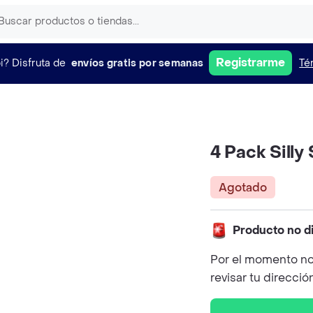
Registrarme
i?
Disfruta de
envíos gratis por semanas
Té
4 Pack Silly
Agotado
Producto no d
Por el momento no
revisar tu direcció