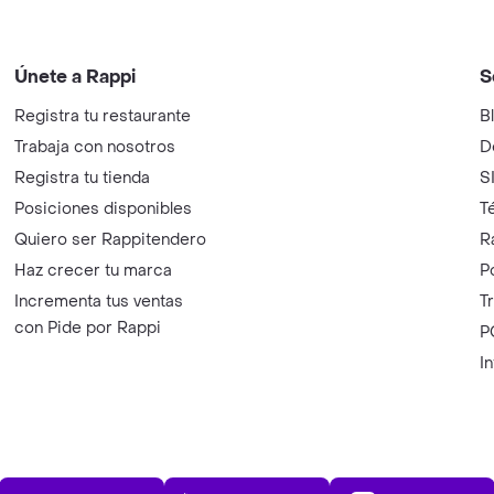
Únete a Rappi
S
Registra tu restaurante
B
Trabaja con nosotros
D
Registra tu tienda
S
Posiciones disponibles
T
Quiero ser Rappitendero
R
Haz crecer tu marca
P
Incrementa tus ventas
T
con Pide por Rappi
P
I
App Store
Play Store
AppGalle