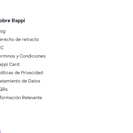
obre Rappi
log
erecho de retracto
IC
érminos y Condiciones
appi Card
olíticas de Privacidad
ratamiento de Datos
QRs
nformación Relevante
ry