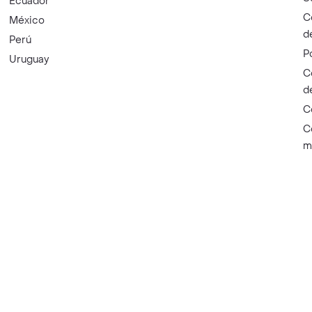
Ecuador
C
México
d
Perú
P
Uruguay
C
d
C
C
m