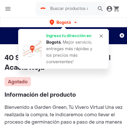
Bogotá
Regístrate
¿Nuevo en Rappi?
y disfruta de
Ingresa tu dirección en
envíos gratis por semanas
Aplican TyC
Bogotá
.
Mejor servicio,
entregas más rápidas y
los precios más
40 Semillas Orgánicas De Árbol
convenientes!
Acacia Roja
Agotado
Información del producto
Bienvenido a Garden Green, Tú Vivero Virtual Una vez
realizada la compra, te indicaremos como llevar el
proceso de germinación paso a paso de una manera