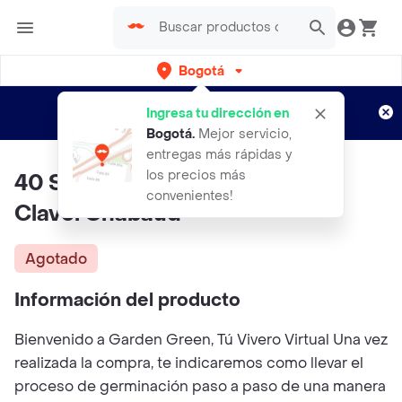
Bogotá
Regístrate
¿Nuevo en Rappi?
y disfruta de
Ingresa tu dirección en
envíos gratis por semanas
Aplican TyC
Bogotá
.
Mejor servicio,
entregas más rápidas y
los precios más
40 Semillas Orgánicas De Flor
convenientes!
Clavel Chabaud
Agotado
Información del producto
Bienvenido a Garden Green, Tú Vivero Virtual Una vez
realizada la compra, te indicaremos como llevar el
proceso de germinación paso a paso de una manera