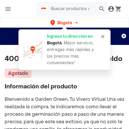
Bogotá
Regístrate
¿Nuevo en Rappi?
y disfruta de
Ingresa tu dirección en
envíos gratis por semanas
Aplican TyC
Bogotá
.
Mejor servicio,
entregas más rápidas y
los precios más
400 Semillas Orgánicas De Eneldo
convenientes!
Agotado
Información del producto
Bienvenido a Garden Green, Tú Vivero Virtual Una vez
realizada la compra, te indicaremos como llevar el
proceso de germinación paso a paso de una manera
precisa, para que este sea exitoso, ya que no solo te