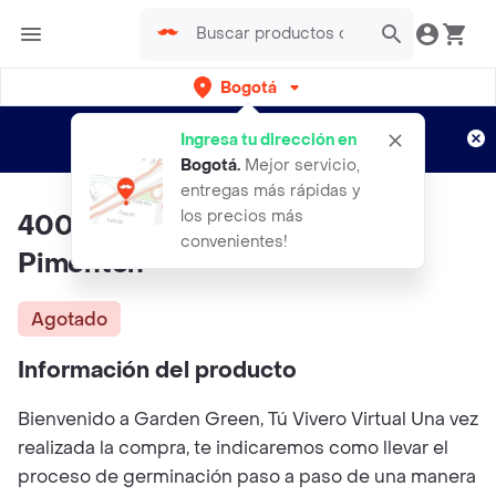
Bogotá
Regístrate
¿Nuevo en Rappi?
y disfruta de
Ingresa tu dirección en
envíos gratis por semanas
Aplican TyC
Bogotá
.
Mejor servicio,
entregas más rápidas y
los precios más
400 Semillas Orgánicas De
convenientes!
Pimentón
Agotado
Información del producto
Bienvenido a Garden Green, Tú Vivero Virtual Una vez
realizada la compra, te indicaremos como llevar el
proceso de germinación paso a paso de una manera