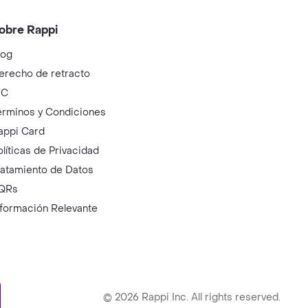
obre Rappi
log
erecho de retracto
IC
érminos y Condiciones
appi Card
olíticas de Privacidad
ratamiento de Datos
QRs
nformación Relevante
ry
©
2026
Rappi Inc. All rights reserved.