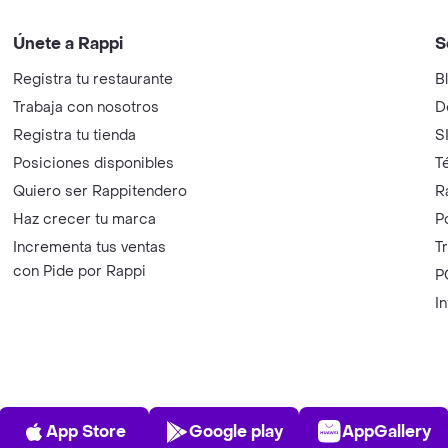
Únete a Rappi
S
Registra tu restaurante
B
Trabaja con nosotros
D
Registra tu tienda
S
Posiciones disponibles
T
Quiero ser Rappitendero
R
Haz crecer tu marca
P
Incrementa tus ventas
T
con Pide por Rappi
P
I
App Store
Play Store
AppGalle
App Store
Google play
AppGallery