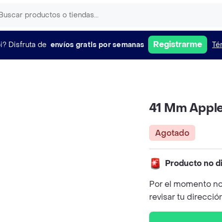
Registrarme
i?
Disfruta de
envíos gratis por semanas
Té
41 Mm Apple
Agotado
Producto no d
Por el momento no
revisar tu direcció