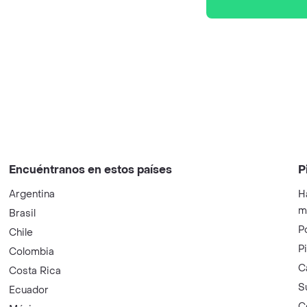
Encuéntranos en estos países
P
Argentina
H
m
Brasil
P
Chile
P
Colombia
C
Costa Rica
S
Ecuador
C