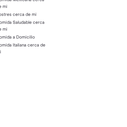
e mi
ostres cerca de mi
omida Saludable cerca
e mi
omida a Domicilio
omida Italiana cerca de
i