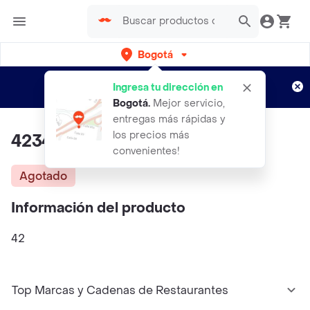
Bogotá
Regístrate
¿Nuevo en Rappi?
y disfruta de
Ingresa tu dirección en
envíos gratis por semanas
Aplican TyC
Bogotá
.
Mejor servicio,
entregas más rápidas y
los precios más
42344
convenientes!
Agotado
Información del producto
42
Top Marcas y Cadenas de Restaurantes