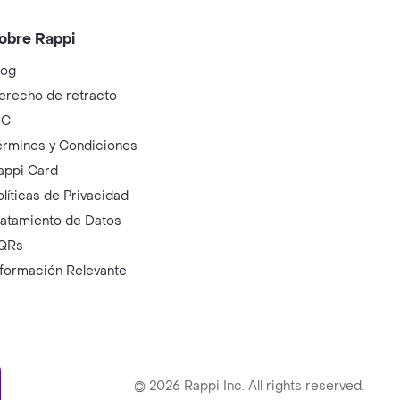
obre Rappi
log
erecho de retracto
IC
érminos y Condiciones
appi Card
olíticas de Privacidad
ratamiento de Datos
QRs
nformación Relevante
ry
©
2026
Rappi Inc. All rights reserved.