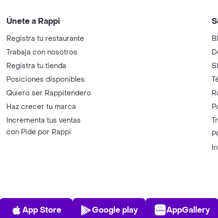
Únete a Rappi
S
Registra tu restaurante
B
Trabaja con nosotros
D
Registra tu tienda
S
Posiciones disponibles
T
Quiero ser Rappitendero
R
Haz crecer tu marca
P
Incrementa tus ventas
T
con Pide por Rappi
P
I
App Store
Play Store
AppGalle
App Store
Google play
AppGallery