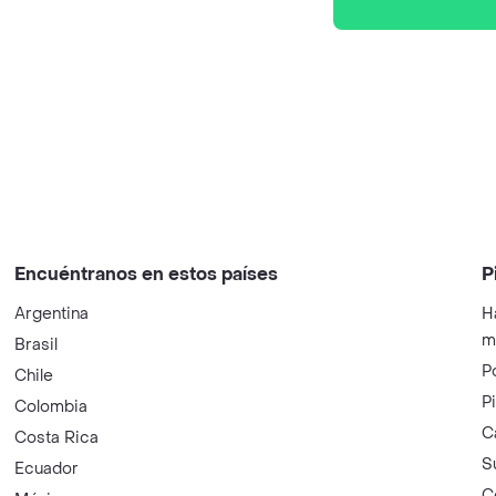
Encuéntranos en estos países
P
Argentina
H
m
Brasil
P
Chile
P
Colombia
C
Costa Rica
S
Ecuador
C