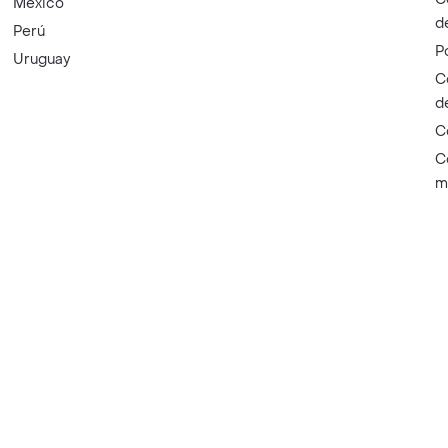
México
d
Perú
P
Uruguay
C
d
C
C
m