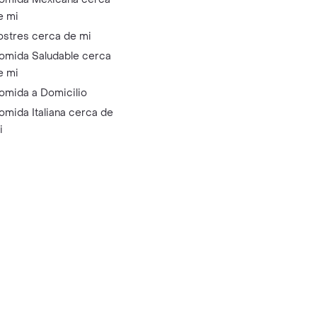
e mi
ostres cerca de mi
omida Saludable cerca
e mi
omida a Domicilio
omida Italiana cerca de
i