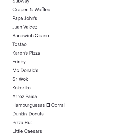
Subway
Crepes & Waffles
Papa John's
Juan Valdez
Sandwich Qbano
Tostao
Karen's Pizza
Frisby
Mc Donald's
Sr Wok
Kokoriko
Arroz Paisa
Hamburguesas El Corral
Dunkin' Donuts
Pizza Hut
Little Caesars