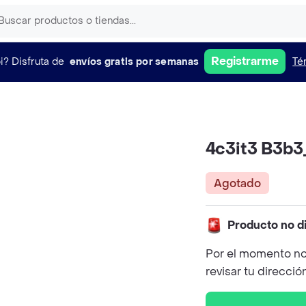
Registrarme
i?
Disfruta de
envíos gratis por semanas
Té
4c3it3 B3b3
Agotado
Producto no d
Por el momento no
revisar tu direcció