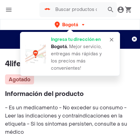
Bogotá
Regístrate
¿Nuevo en Rappi?
y disfruta de
Ingresa tu dirección en
envíos gratis por semanas
Aplican TyC
Bogotá
.
Mejor servicio,
entregas más rápidas y
los precios más
4life Tf-boost™
convenientes!
Agotado
Información del producto
- Es un medicamento - No exceder su consumo -
Leer las indicaciones y contraindicaciones en la
etiqueta - Si los síntomas persisten, consulte a su
médico