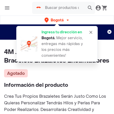
Bogotá
Regístrate
¿Nuevo en Rappi?
y disfruta de
Ingresa tu dirección en
envíos gratis por semanas
Aplican TyC
Bogotá
.
Mejor servicio,
entregas más rápidas y
los precios más
4M Juguete Charming Bead
convenientes!
Bracelets Brazaletes Encantadores
Agotado
Información del producto
Crea Tus Propios Brazaletes Serán Justo Como Los
Quieras Personalizar Tendrás Hilos y Perlas Para
Poder Realizarlos. Desarrollarás Creatividad y