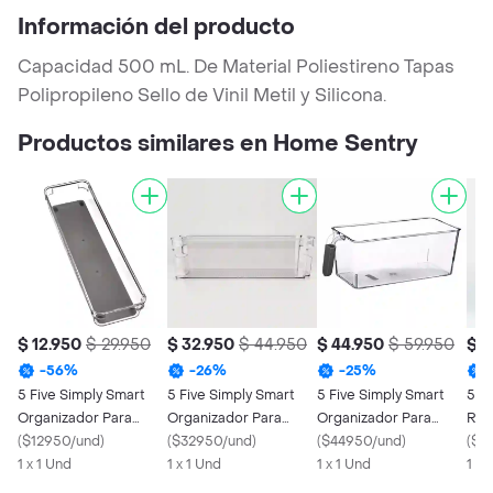
Información del producto
Capacidad 500 mL. De Material Poliestireno Tapas
Polipropileno Sello de Vinil Metil y Silicona.
Productos similares en Home Sentry
$ 12.950
$ 29.950
$ 32.950
$ 44.950
$ 44.950
$ 59.950
$ 1
-
56
%
-
26
%
-
25
%
5 Five Simply Smart
5 Five Simply Smart
5 Five Simply Smart
5 F
Organizador Para
Organizador Para
Organizador Para
Rec
Nevera Plástico
(
$12950/und
)
Nevera 5 L
(
$32950/und
)
Nevera Plástico
(
$44950/und
)
Abc
(
$6
1 x 1 Und
1 x 1 Und
167788
1 x 1 Und
1 X 