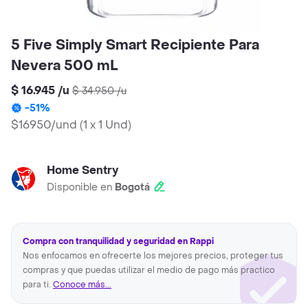
5 Five Simply Smart Recipiente Para
Nevera 500 mL
$ 16.945
/
u
$ 34.950
/
u
-
51
%
$16950/und
(
1 x 1 Und
)
Home Sentry
Disponible en
Bogotá
Compra con tranquilidad y seguridad en Rappi
Nos enfocamos en ofrecerte los mejores precios, proteger tus
compras y que puedas utilizar el medio de pago más practico
para ti.
Conoce más...