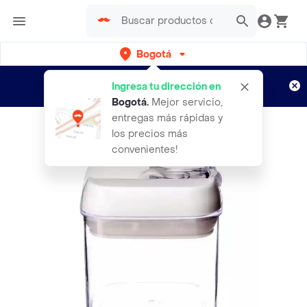
Bogotá
Regístrate
¿Nuevo en Rappi?
y disfruta de
Ingresa tu dirección en
envíos gratis por semanas
Aplican TyC
Bogotá
.
Mejor servicio,
entregas más rápidas y
los precios más
convenientes!