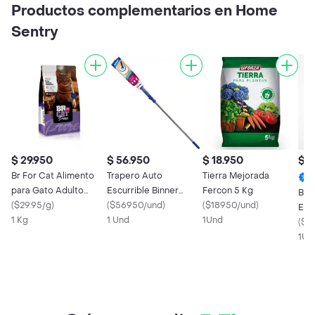
Productos complementarios en Home
Sentry
$ 29.950
$ 56.950
$ 18.950
$ 1
Br For Cat Alimento
Trapero Auto
Tierra Mejorada
para Gato Adulto
Escurrible Binner
Fercon 5 Kg
Bat
Castrado Sabor Pollo
(
$29.95/g
)
107561
(
$56950/und
)
(
$18950/und
)
Exp
1 Kg
1 Und
1Und
Neg
(
$1
Ino
1Un