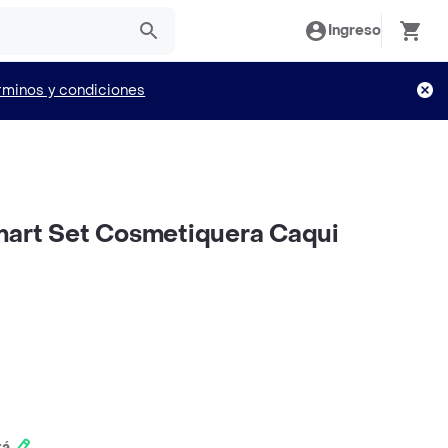
Ingreso
rminos y condiciones
mart Set Cosmetiquera Caqui
tá