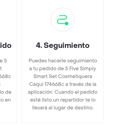
dido
4
.
Seguimiento
e 5
Puedes hacerle seguimiento
t
a tu pedido de 5 Five Simply
4668c
Smart Set Cosmetiquera
u
Caqui 174668c a través de la
do de
aplicación. Cuando el pedido
do en
esté listo un repartidor te lo
llevará al lugar de destino.