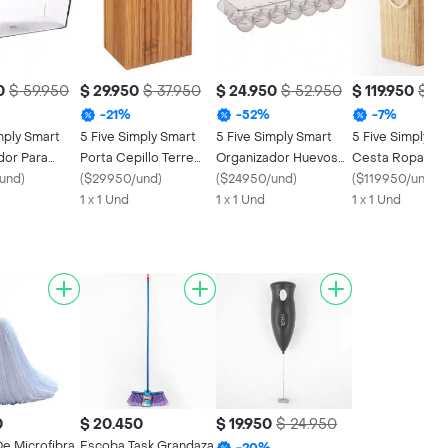
0
$ 59.950
$ 29.950
$ 37.950
$ 24.950
$ 52.950
$ 119.950
$ 12
-
21
%
-
52
%
-
7
%
mply Smart
5 Five Simply Smart
5 Five Simply Smart
5 Five Simply S
dor Para
Porta Cepillo Terre
Organizador Huevos
Cesta Ropa Atu
lástico
und
)
Bambú 174534
(
$29950/und
)
Plástico 146479
(
$24950/und
)
Bam 161045an
(
$119950/und
)
1 x 1 Und
1 x 1 Und
1 x 1 Und
0
$ 20.450
$ 19.950
$ 24.950
De Microfibra
Escoba Task Grandaza
-
20
%