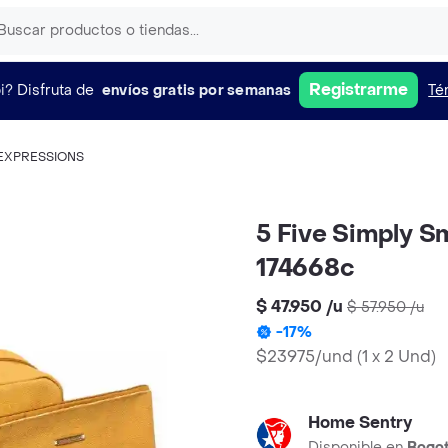
Registrarme
i?
Disfruta de
envíos gratis por semanas
Té
EXPRESSIONS
5 Five Simply S
174668c
$ 47.950
/
u
$ 57.950
/
u
-
17
%
$23975/und
(
1 x 2 Und
)
Home Sentry
Disponible en
Bogo