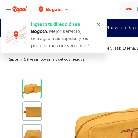
Bogotá
Ingresa tu dirección en
¿Nuevo en Rapp
Bogotá
.
Mejor servicio,
entregas más rápidas y los
precios más convenientes!
Búsquedas relacionadas:
Organizadores de ropa
,
Binner
,
Task
,
Eterna
,
Rappi
5 five simply smart set cosmetiquer