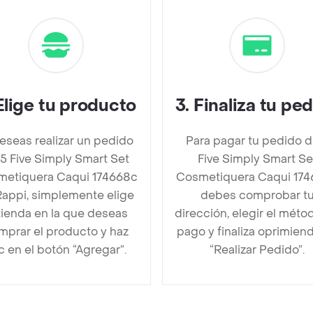
Elige tu producto
3
.
Finaliza tu pe
deseas realizar un pedido
Para pagar tu pedido d
5 Five Simply Smart Set
Five Simply Smart Se
etiquera Caqui 174668c
Cosmetiquera Caqui 17
Rappi, simplemente elige
debes comprobar t
 tienda en la que deseas
dirección, elegir el méto
mprar el producto y haz
pago y finaliza oprimien
ic en el botón “Agregar”.
“Realizar Pedido”.