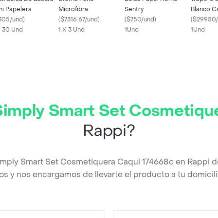
ni Papelera
Microfibra
Sentry
Blanco C
305/und
)
(
$7316.67/und
)
(
$750/und
)
Laminad
(
$29950/
X 30 Und
1 X 3 Und
1Und
1Und
 Simply Smart Set Cosmetiqu
Rappi?
Simply Smart Set Cosmetiquera Caqui 174668c en Rappi 
os y nos encargamos de llevarte el producto a tu domicili