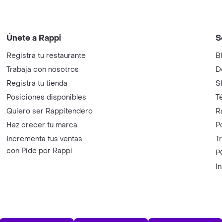
Únete a Rappi
S
Registra tu restaurante
B
Trabaja con nosotros
D
Registra tu tienda
S
Posiciones disponibles
T
Quiero ser Rappitendero
R
Haz crecer tu marca
P
Incrementa tus ventas
T
con Pide por Rappi
P
I