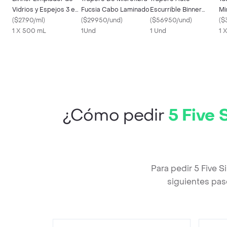
Vidrios y Espejos 3 en
Fucsia Cabo Laminado
Escurrible Binner
Mi
1
(
$27.90/ml
)
(
$29950/und
)
107561
(
$56950/und
)
(
$
1 X 500 mL
1Und
1 Und
1 
¿Cómo pedir
5 Five
Para pedir 5 Five 
siguientes pas