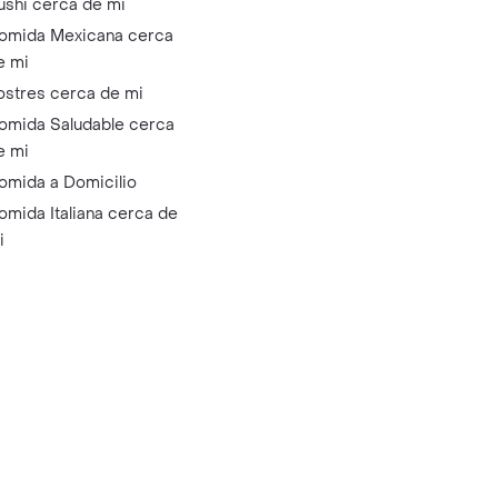
ushi cerca de mi
omida Mexicana cerca
e mi
ostres cerca de mi
omida Saludable cerca
e mi
omida a Domicilio
omida Italiana cerca de
i