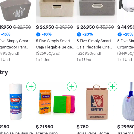
19.950
$ 22.950
$ 26.950
$ 29.950
$ 26.950
$ 33.950
$ 44.95
-
13
%
-
10
%
-
20
%
-
25
%
Five Simply Smart
5 Five Simply Smart
5 Five Simply Smart
5 Five Si
ganizador Para
Caja Plegable Beige
Caja Plegable Gris
Organiza
ño Five 116952
19950/und
)
Lino
(
$26950/und
)
Lino 138886c
(
$26950/und
)
Nevera P
(
$44950/
x 1 Und
1 x 1 Und
1 x 1 Und
167788
1 x 1 Und
try
9150
$ 21.950
$ 750
$ 29.95
sk Bolsa De Basura
Eterna Paño
Bolsa Papel Home
Trapero 