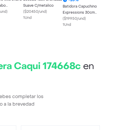
abo
Suave C/metalico
Batidora Capuchino
o
und
)
(
$20450/und
)
Expressions 30cm
1Und
Negro Acero
(
$19950/und
)
Inoxidable
1Und
era Caqui 174668c
en
debes completar los
o a la brevedad