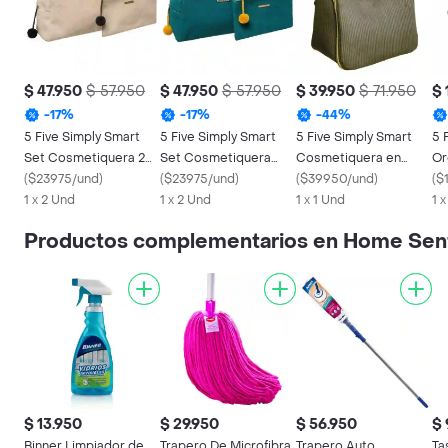
$ 47.950
$ 57.950
$ 47.950
$ 57.950
$ 39.950
$ 71.950
$ 
-
17
%
-
17
%
-
44
%
5 Five Simply Smart
5 Five Simply Smart
5 Five Simply Smart
5 
Set Cosmetiquera 2
Set Cosmetiquera
Cosmetiquera en
Or
Beige 174668a
(
$23975/und
)
Verde Petróleo
(
$23975/und
)
Pana Negro 174516b
(
$39950/und
)
Ba
(
$
1 x 2 Und
174668d
1 x 2 Und
1 x 1 Und
1 
Productos complementarios en Home Sen
$ 13.950
$ 29.950
$ 56.950
$ 
Binner Limpiador de
Trapero De Microfibra
Trapero Auto
Ta