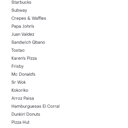
Starbucks
Subway
Crepes & Waffles
Papa John's
Juan Valdez
Sandwich Qbano
Tostao
Karen's Pizza
Frisby
Mc Donald's
Sr Wok
Kokoriko
Arroz Paisa
Hamburguesas El Corral
Dunkin' Donuts
Pizza Hut