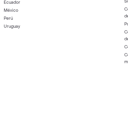
S
Ecuador
C
México
d
Perú
P
Uruguay
C
d
C
C
m