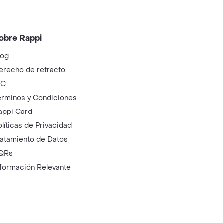
obre Rappi
log
erecho de retracto
IC
érminos y Condiciones
appi Card
olíticas de Privacidad
ratamiento de Datos
QRs
nformación Relevante