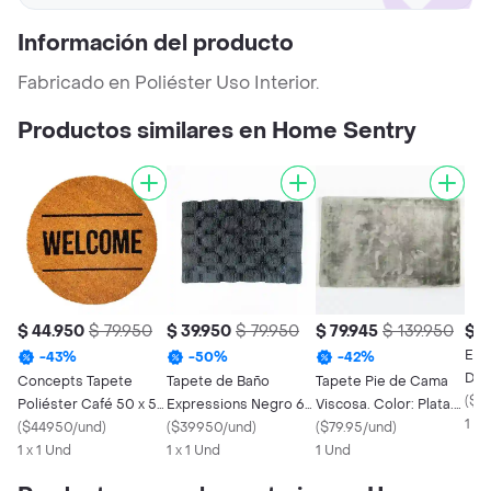
Información del producto
Fabricado en Poliéster Uso Interior.
Productos similares en Home Sentry
$ 44.950
$ 79.950
$ 39.950
$ 79.950
$ 79.945
$ 139.950
$ 3
Exp
-
43
%
-
50
%
-
42
%
Dig
Concepts Tapete
Tapete de Baño
Tapete Pie de Cama
Poli
(
$3
Poliéster Café 50 x 50
Expressions Negro 65
Viscosa. Color: Plata.
cm
1 x 
cm
(
$44950/und
)
x 45 cm Co1Drosto
(
$39950/und
)
Dimensiones: 50 x 80
(
$79.95/und
)
1 x 1 Und
1 x 1 Und
cm. Marca:
1 Und
Expressions. Sku