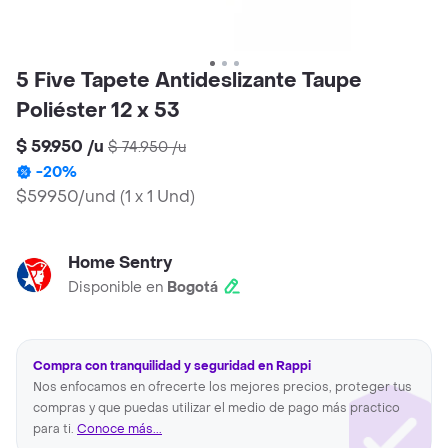
5 Five Tapete Antideslizante Taupe
Poliéster 12 x 53
$ 59.950
/
u
$ 74.950
/
u
-
20
%
$59950/und
(
1 x 1 Und
)
Home Sentry
Disponible en
Bogotá
Compra con tranquilidad y seguridad en Rappi
Nos enfocamos en ofrecerte los mejores precios, proteger tus
compras y que puedas utilizar el medio de pago más practico
para ti.
Conoce más...