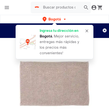
Bogotá
Regístrate
¿Nuevo en Rappi?
y disfruta de
Ingresa tu dirección en
envíos gratis por semanas
Aplican TyC
Bogotá
.
Mejor servicio,
entregas más rápidas y
los precios más
convenientes!