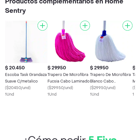
Productos complementarios en Home
207037
Sentry
$ 20.450
$ 29.950
$ 29.950
$ 9
Escoba Task Grandaza
Trapero De Microfibra
Trapero De Microfibra
Tas
Suave C/metalico
Fucsia Cabo Laminado
Blanco Cabo
Min
(
$20450/und
)
(
$29950/und
)
Laminado
(
$29950/und
)
(
$3
1Und
1Und
1Und
1 X