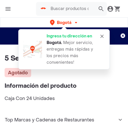
Bogotá
Regístrate
¿Nuevo en Rappi?
y disfruta de
Ingresa tu dirección en
envíos gratis por semanas
Aplican TyC
Bogotá
.
Mejor servicio,
entregas más rápidas y
los precios más
5 Sento Café
convenientes!
Agotado
Información del producto
Caja Con 24 Unidades
Top Marcas y Cadenas de Restaurantes