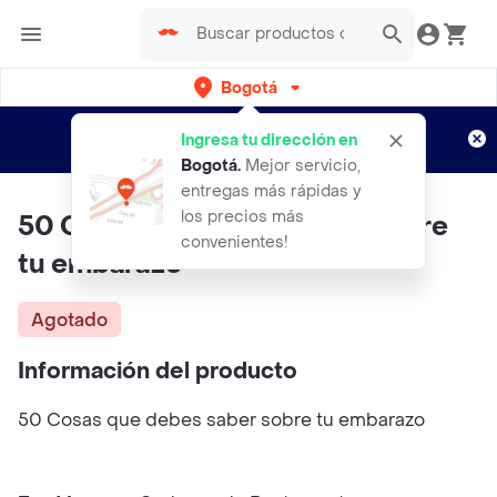
Bogotá
Regístrate
¿Nuevo en Rappi?
y disfruta de
Ingresa tu dirección en
envíos gratis por semanas
Aplican TyC
Bogotá
.
Mejor servicio,
entregas más rápidas y
los precios más
50 Cosas que debes saber sobre
convenientes!
tu embarazo
Agotado
Información del producto
50 Cosas que debes saber sobre tu embarazo