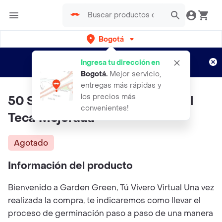
Bogotá
Regístrate
¿Nuevo en Rappi?
y disfruta de
Ingresa tu dirección en
envíos gratis por semanas
Aplican TyC
Bogotá
.
Mejor servicio,
entregas más rápidas y
los precios más
50 Semillas Orgánicas De Árbol
convenientes!
Teca Mejorada
Agotado
Información del producto
Bienvenido a Garden Green, Tú Vivero Virtual Una vez
realizada la compra, te indicaremos como llevar el
proceso de germinación paso a paso de una manera