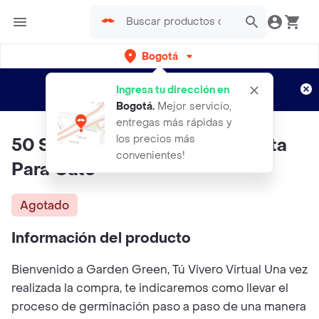
Bogotá
Regístrate
¿Nuevo en Rappi?
y disfruta de
Ingresa tu dirección en
envíos gratis por semanas
Aplican TyC
Bogotá
.
Mejor servicio,
entregas más rápidas y
los precios más
50 Semillas Orgánicas De Menta
convenientes!
Para Gato
Agotado
Información del producto
Bienvenido a Garden Green, Tú Vivero Virtual Una vez
realizada la compra, te indicaremos como llevar el
proceso de germinación paso a paso de una manera